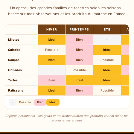
Un apercu des grandes familles de recettes selon les saisons -
basee sur mes observations et les produits du marche en France.
HIVER
PRINTEMPS
ETE
AUT
Mijotes
Ideal
Bien
-
I
Salades
Possible
Bien
Ideal
B
Soupes
Ideal
Bien
Possible
I
Grillades
-
Possible
Ideal
B
Tartes
Bien
Ideal
Ideal
I
Patisserie
Ideal
Bien
Possible
I
-
Possible
Bien
Ideal
Reperes personnels - les gouts et les disponibilites des produits varient selon les
regions et les annees.