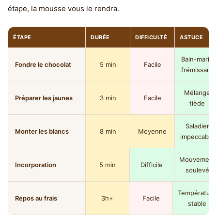
étape, la mousse vous le rendra.
ÉTAPE
DURÉE
DIFFICULTÉ
ASTUCE
Bain-marie
Fondre le chocolat
5 min
Facile
frémissant
Mélange
Préparer les jaunes
3 min
Facile
tiède
Saladier
Monter les blancs
8 min
Moyenne
impeccable
Mouvement
Incorporation
5 min
Difficile
soulevé
Température
Repos au frais
3h+
Facile
stable