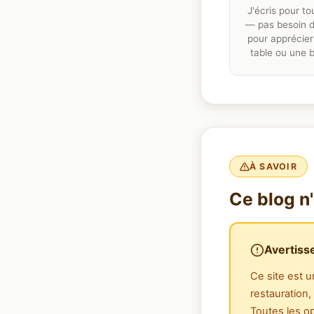
J'écris pour t
— pas besoin d
pour apprécie
table ou une b
À SAVOIR
Ce blog n
Avertiss
Ce site est 
restauration, 
Toutes les o