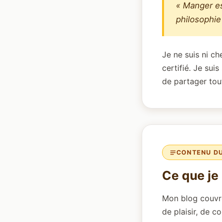
« Manger es
philosophie
Je ne suis ni ch
certifié. Je sui
de partager tout
CONTENU D
Ce que je 
Mon blog couvre
de plaisir, de c