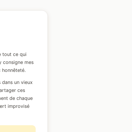
e tout ce qui
'y consigne mes
 honnêteté.
s dans un vieux
partager ces
ement de chaque
ert improvisé