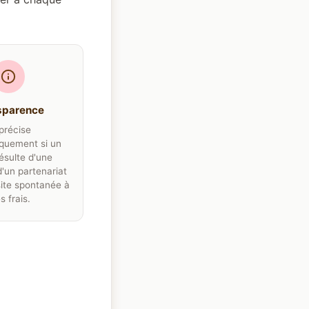
sparence
précise
quement si un
résulte d'une
d'un partenariat
site spontanée à
 frais.