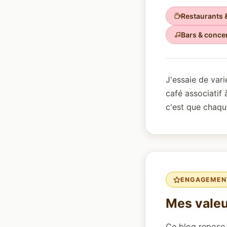
Restaurants &
Bars & conce
J'essaie de vari
café associatif 
c'est que chaque
ENGAGEMENT
Mes valeu
Ce blog repose 