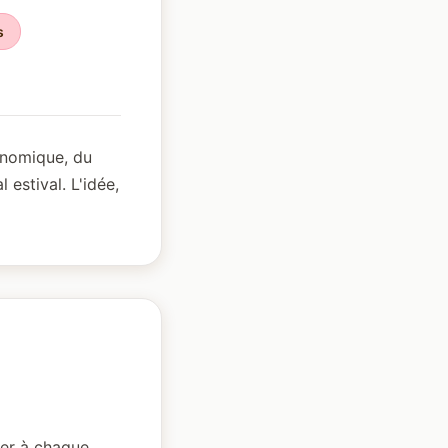
s
ronomique, du
 estival. L'idée,
ter à chaque