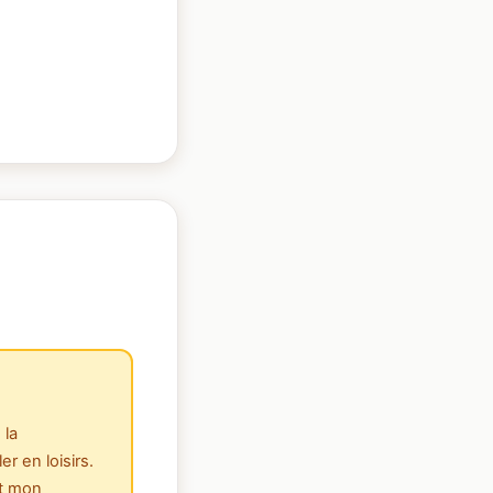
 la
er en loisirs.
nt mon