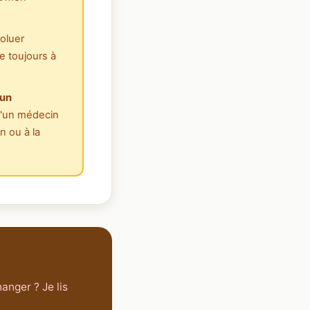
voluer
e toujours à
'un
 d'un médecin
n ou à la
anger ? Je lis