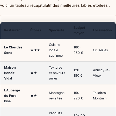
voici un tableau récapitulatif des meilleures tables étoilées :
Budget
Restaurant
Étoiles
Spécialité
Localisation
moyen
Cuisine
Le Clos des
180-
★★★
locale
Cruseilles
Sens
250 €
sublimée
Maison
Textures
120-
Annecy-le-
Benoît
★★
et saveurs
180 €
Vieux
Vidal
pures
L'Auberge
Montagne
150-
Talloires-
du Père
★★
revisitée
220 €
Montmin
Bise
Produits
80-120