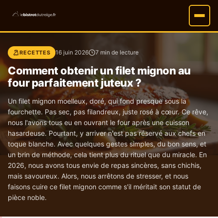
16 juin 2026
7 min de lecture
RECETTES
Comment obtenir un filet mignon au
four parfaitement juteux ?
Un filet mignon moelleux, doré, qui fond presque sous la
fourchette. Pas sec, pas filandreux, juste rosé à cœur. Ce rêve,
nous l'avons tous eu en ouvrant le four après une cuisson
hasardeuse. Pourtant, y arriver n'est pas réservé aux chefs en
toque blanche. Avec quelques gestes simples, du bon sens, et
un brin de méthode, cela tient plus du rituel que du miracle. En
2026, nous avons tous envie de repas sincères, sans chichis,
mais savoureux. Alors, nous arrêtons de stresser, et nous
faisons cuire ce filet mignon comme s'il méritait son statut de
pièce noble.