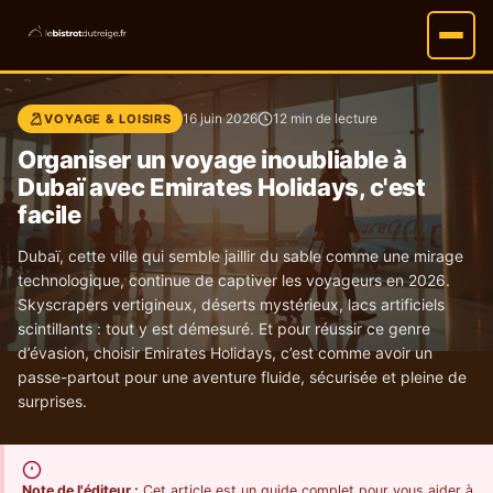
16 juin 2026
12 min de lecture
VOYAGE & LOISIRS
Organiser un voyage inoubliable à
Dubaï avec Emirates Holidays, c'est
facile
Dubaï, cette ville qui semble jaillir du sable comme une mirage
technologique, continue de captiver les voyageurs en 2026.
Skyscrapers vertigineux, déserts mystérieux, lacs artificiels
scintillants : tout y est démesuré. Et pour réussir ce genre
d’évasion, choisir Emirates Holidays, c’est comme avoir un
passe-partout pour une aventure fluide, sécurisée et pleine de
surprises.
Note de l'éditeur :
Cet article est un guide complet pour vous aider à