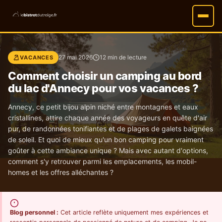
27 mai 2026
12 min de lecture
VACANCES
Comment choisir un camping au bord
du lac d'Annecy pour vos vacances ?
Annecy, ce petit bijou alpin niché entre montagnes et eaux
cristallines, attire chaque année des voyageurs en quête d'air
pur, de randonnées tonifiantes et de plages de galets baignées
de soleil. Et quoi de mieux qu'un bon camping pour vraiment
goûter à cette ambiance unique ? Mais avec autant d'options,
comment s'y retrouver parmi les emplacements, les mobil-
homes et les offres alléchantes ?
Blog personnel :
Cet article reflète uniquement mes expériences et