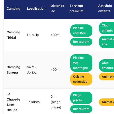
Distance
Services
Activités
Camping
Localisation
lac
premium
enfants
Club
Piscine
enfants
Camping
chauffée
Lathuile
400m
l'Idéal
Animati
Restaurant
soir
Piscine
vue
Club
Camping
Saint-
montagne
enfants
400m
Europa
Jorioz
Cuisine
Animati
collective
La
Plage
0m
Chapelle
privée
Animati
Talloires
(plage
Saint
privée)
Restaurant
Claude