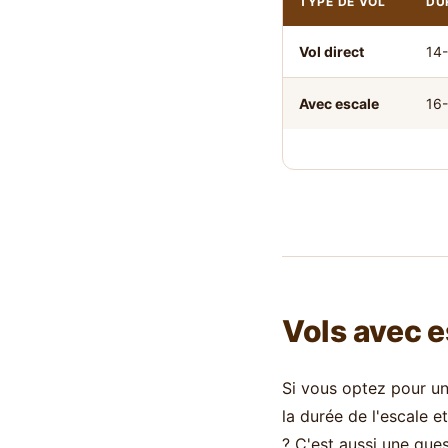
TYPE DE VOL
DU
Vol direct
14-
Avec escale
16-
Vols avec e
Si vous optez pour une
la durée de l'escale e
? C'est aussi une ques