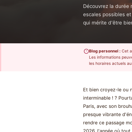
Découvrez la durée r
escales possibles e
qui mérite d'être bie
Blog personnel :
Cet a
Les informations peuve
les horaires actuels 
Et bien croyez-le ou n
interminable ! ? Pour
Paris, avec son brouha
presque vibrante d'én
rendre ce passage moi
2026, l'année où tout 