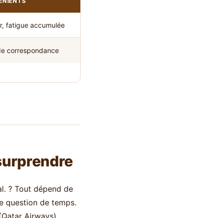
ÉNIENTS
r, fatigue accumulée
de correspondance
 surprendre
tal. ? Tout dépend de
ne question de temps.
 (Qatar Airways),