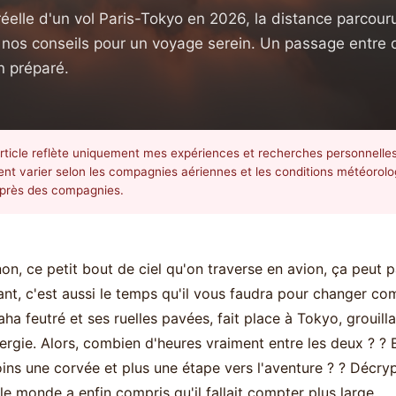
éelle d'un vol Paris-Tokyo en 2026, la distance parcouru
t nos conseils pour un voyage serein. Un passage entr
n préparé.
rticle reflète uniquement mes expériences et recherches personnelles 
nt varier selon les compagnies aériennes et les conditions météorolog
auprès des compagnies.
on, ce petit bout de ciel qu'on traverse en avion, ça peut 
tant, c'est aussi le temps qu'il vous faudra pour changer 
ha feutré et ses ruelles pavées, fait place à Tokyo, grouill
ergie. Alors, combien d'heures vraiment entre les deux ? ?
ns une corvée et plus une étape vers l'aventure ? ? Décr
le monde a enfin compris qu'il fallait compter plus large.