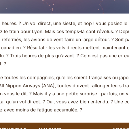
1 heures. ? Un vol direct, une sieste, et hop ! vous posiez l
 le train pour Lyon. Mais ces temps-là sont révolus. ? Depu
 refermés, les avions doivent faire un large détour. ? Soit pa
 canadien. ? Résultat : les vols directs mettent maintenant e
lu. ? Trois heures de plus qu'avant. ? Ce n'est pas une erreur
l. ?
toutes les compagnies, qu'elles soient françaises ou japon
All Nippon Airways (ANA), toutes doivent rallonger leurs tra
n vous le dit. ? Mais il y a une petite surprise : parfois, un
otal qu'un vol direct. ? Oui, vous avez bien entendu. ? Une 
vez avec moins de fatigue accumulée. ?