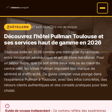
27 avril 2026
12 min de lecture
HÔTELLERIE
Découvrez l'hôtel Pullman Toulouse et
ses services haut de gamme en 2026
Toulouse brille en 2026 comme une métropole dynamique,
entre innovation aéronautique et art de vivre méridional. Pour
un séjour fluide, que ce soit entre deux vols ou au cœur du
centre-ville, les hôtels Pullman imposent leur marque de
sérénité et d'efficacité. Ce guide complet vous plonge dans
l'expérience Pullman à Toulouse, avec des infos concrètes, des
retours clients authentiques et des conseils pratiques pour bien
choisir.
Guide de voyage indépendant :
Ce contenu reflète des expériences