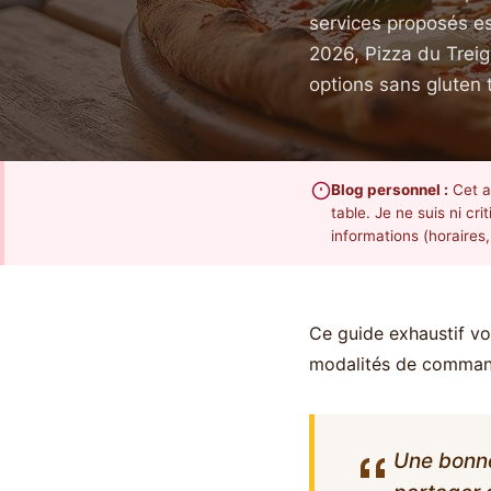
services proposés es
2026, Pizza du Treig
options sans gluten 
Blog personnel :
Cet a
table. Je ne suis ni cr
informations (horaires,
Ce guide exhaustif vou
modalités de commande
Une bonne