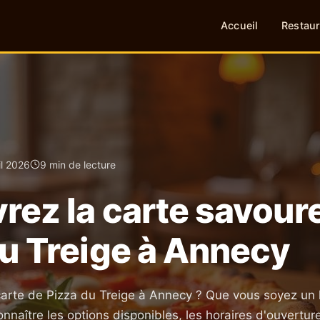
Accueil
Restaur
il 2026
9 min de lecture
rez la carte savour
du Treige à Annecy
carte de Pizza du Treige à Annecy ? Que vous soyez un 
nnaître les options disponibles, les horaires d'ouverture