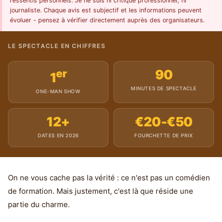
ressentis personnels. Je ne suis ni critique professionnel, ni
journaliste. Chaque avis est subjectif et les informations peuvent
évoluer - pensez à vérifier directement auprès des organisateurs.
LE SPECTACLE EN CHIFFRES
er
90
1
MINUTES DE SPECTACLE
ONE-MAN SHOW
12+
€20-€50
DATES EN 2026
FOURCHETTE DE PRIX
On ne vous cache pas la vérité : ce n'est pas un comédien
de formation. Mais justement, c'est là que réside une
partie du charme.