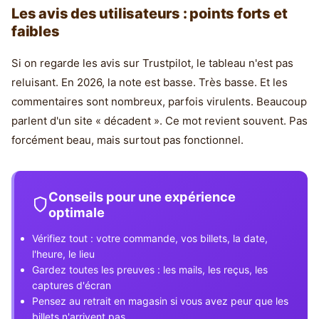
Les avis des utilisateurs : points forts et
faibles
Si on regarde les avis sur Trustpilot, le tableau n'est pas
reluisant. En 2026, la note est basse. Très basse. Et les
commentaires sont nombreux, parfois virulents. Beaucoup
parlent d'un site « décadent ». Ce mot revient souvent. Pas
forcément beau, mais surtout pas fonctionnel.
Conseils pour une expérience
optimale
Vérifiez tout : votre commande, vos billets, la date,
l'heure, le lieu
Gardez toutes les preuves : les mails, les reçus, les
captures d'écran
Pensez au retrait en magasin si vous avez peur que les
billets n'arrivent pas