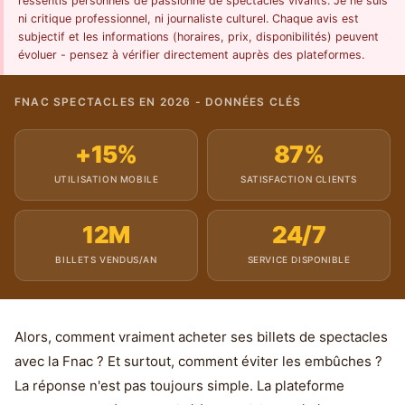
ressentis personnels de passionné de spectacles vivants. Je ne suis
ni critique professionnel, ni journaliste culturel. Chaque avis est
subjectif et les informations (horaires, prix, disponibilités) peuvent
évoluer - pensez à vérifier directement auprès des plateformes.
FNAC SPECTACLES EN 2026 - DONNÉES CLÉS
+15%
87%
UTILISATION MOBILE
SATISFACTION CLIENTS
12M
24/7
BILLETS VENDUS/AN
SERVICE DISPONIBLE
Alors, comment vraiment acheter ses billets de spectacles
avec la Fnac ? Et surtout, comment éviter les embûches ?
La réponse n'est pas toujours simple. La plateforme