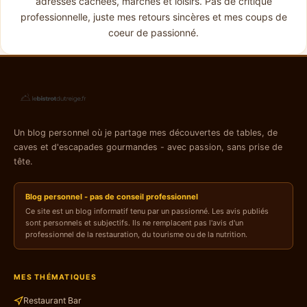
adresses cachées, marchés et loisirs. Pas de critique
professionnelle, juste mes retours sincères et mes coups de
coeur de passionné.
Un blog personnel où je partage mes découvertes de tables, de
caves et d'escapades gourmandes - avec passion, sans prise de
tête.
Blog personnel - pas de conseil professionnel
Ce site est un blog informatif tenu par un passionné. Les avis publiés
sont personnels et subjectifs. Ils ne remplacent pas l'avis d'un
professionnel de la restauration, du tourisme ou de la nutrition.
MES THÉMATIQUES
Restaurant Bar