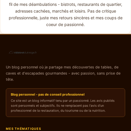
fil de mes déambulations - bistrots, restaurants de quartier,
adresses cachées, marchés et loisirs. Pas de critique
professionnelle, juste mes retours sincères et mes coups de
coeur de passionné.
Un blog personnel où je partage mes découvertes de tables, de
caves et d'escapades gourmandes - avec passion, sans prise de
tête.
Blog personnel - pas de conseil professionnel
Ce site est un blog informatif tenu par un passionné. Les avis publiés
sont personnels et subjectifs. Ils ne remplacent pas l'avis d'un
professionnel de la restauration, du tourisme ou de la nutrition.
MES THÉMATIQUES