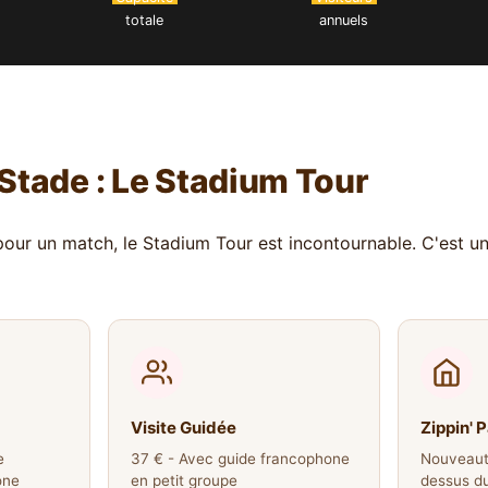
totale
annuels
 Stade : Le Stadium Tour
 pour un match, le Stadium Tour est incontournable. C'est u
Visite Guidée
Zippin' P
e
37 € - Avec guide francophone
Nouveauté
one
en petit groupe
dessus du