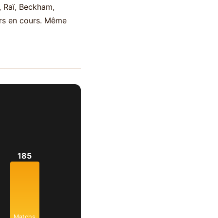
i, Raï, Beckham,
rs en cours. Même
185
Matchs