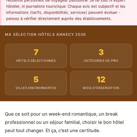
ressentis personnels de voyageur passionné. Je ne suis ni expert
hôtelier, ni journaliste touristique. Chaque avis est subjectif et les
informations (tarifs, disponibilités, services) peuvent évoluer -
pensez à vérifier directement auprès des établissements.
MA SÉLECTION HÔTELS ANNECY 2026
7
3
HÔTELS SÉLECTIONNÉS
CATÉGORIES DE PRIX
5
12
VILLES ENVIRONNANTES
MOIS D'OBSERVATION
Que ce soit pour un week-end romantique, un break
professionnel ou un séjour familial, choisir le bon hôtel
peut tout changer. Et ça, c'est une certitude.