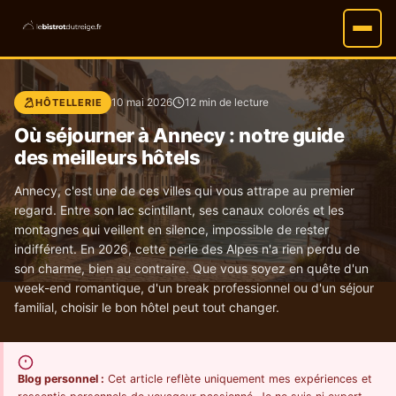
10 mai 2026
12 min de lecture
HÔTELLERIE
Où séjourner à Annecy : notre guide
des meilleurs hôtels
Annecy, c'est une de ces villes qui vous attrape au premier
regard. Entre son lac scintillant, ses canaux colorés et les
montagnes qui veillent en silence, impossible de rester
indifférent. En 2026, cette perle des Alpes n'a rien perdu de
son charme, bien au contraire. Que vous soyez en quête d'un
week-end romantique, d'un break professionnel ou d'un séjour
familial, choisir le bon hôtel peut tout changer.
Blog personnel :
Cet article reflète uniquement mes expériences et