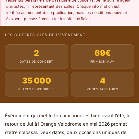
ressentis personnels de passionné de concerts. Je ne suis ni agent
d'artistes, ni représentant des salles. Chaque information est
vérifiée au moment de la publication, mais les conditions peuvent
évoluer - pensez à consulter les sites officiels.
LES CHIFFRES CLÉS DE L'ÉVÉNEMENT
2
69€
DATES DE CONCERT
PRIX MINIMUM
35 000
4
PLACES DISPONIBLES
ZONES TARIFAIRES
Événement qui met le feu aux poudres bien avant l'été, le
retour de Jul à l'Orange Vélodrome en mai 2026 promet
d'être colossal. Deux dates, deux occasions uniques de