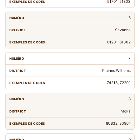
51701, 51803
6
Savanne
61201, 61302
7
Plaines Wilhems
74213, 72201
8
Moka
80832, 80901
9