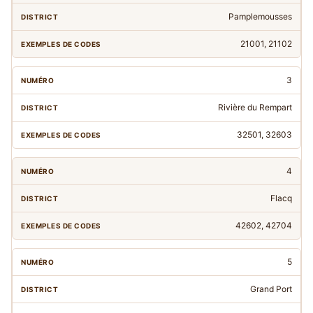
Pamplemousses
21001, 21102
3
Rivière du Rempart
32501, 32603
4
Flacq
42602, 42704
5
Grand Port