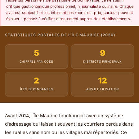
ressentis personnels de passionné de bonne table. Je ne suis ni
critique gastronomique professionnel, ni journaliste culinaire. Chaque
avis est subjectif et les informations (horaires, prix, cartes) peuvent
évoluer - pensez à vérifier directement auprès des établissements.
STATISTIQUES POSTALES DE L'ÎLE MAURICE (2026)
5
9
CHIFFRES PAR CODE
DISTRICTS PRINCIPAUX
2
12
ÎLES DÉPENDANTES
ANS D'UTILISATION
Avant 2014, l'Île Maurice fonctionnait avec un système
d'adressage qui laissait souvent les courriers perdus dans
les ruelles sans nom ou les villages mal répertoriés. Ce