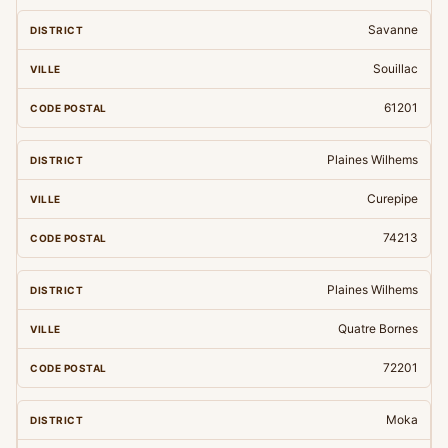
Savanne
Souillac
61201
Plaines Wilhems
Curepipe
74213
Plaines Wilhems
Quatre Bornes
72201
Moka