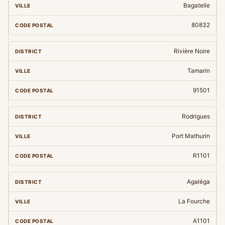
Bagatelle
80832
Rivière Noire
Tamarin
91501
Rodrigues
Port Mathurin
R1101
Agaléga
La Fourche
A1101