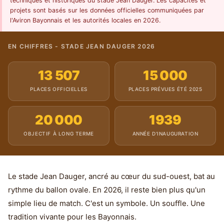
techniques et historiques du stade Jean Dauger. Les capacités et
projets sont basés sur les données officielles communiquées par
l'Aviron Bayonnais et les autorités locales en 2026.
EN CHIFFRES - STADE JEAN DAUGER 2026
13 507
15 000
PLACES OFFICIELLES
PLACES PRÉVUES ÉTÉ 2025
20 000
1939
OBJECTIF À LONG TERME
ANNÉE D'INAUGURATION
Le stade Jean Dauger, ancré au cœur du sud-ouest, bat au
rythme du ballon ovale. En 2026, il reste bien plus qu'un
simple lieu de match. C'est un symbole. Un souffle. Une
tradition vivante pour les Bayonnais.