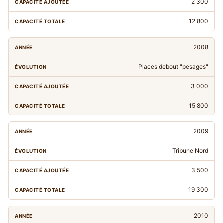
2 300
12 800
2008
Places debout "pesages"
3 000
15 800
2009
Tribune Nord
3 500
19 300
2010